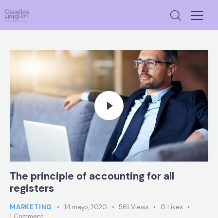
The principle of accounting for all
registers
MARKETING
14 mayo, 2020
561
Views
0
Likes
1
Comment