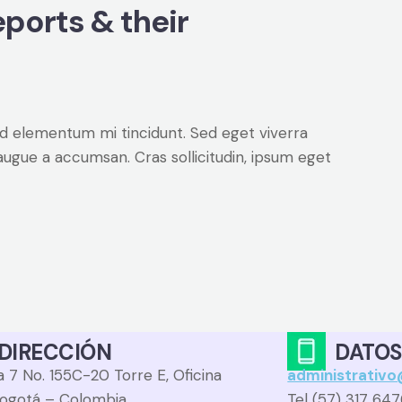
eports & their
ed elementum mi tincidunt. Sed eget viverra
augue a accumsan. Cras sollicitudin, ipsum eget
DIRECCIÓN
DATOS
 7 No. 155C-20 Torre E, Oficina
administrativ
ogotá – Colombia
Tel (57) 317 64